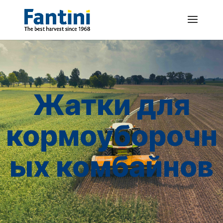
Жатки для
кормоуборочн
ых комбайнов