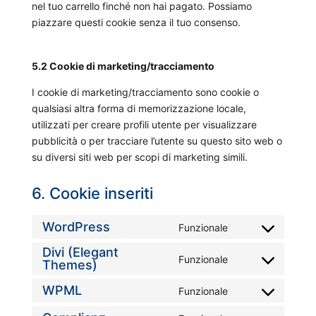
nel tuo carrello finché non hai pagato. Possiamo
piazzare questi cookie senza il tuo consenso.
5.2 Cookie di marketing/tracciamento
I cookie di marketing/tracciamento sono cookie o
qualsiasi altra forma di memorizzazione locale,
utilizzati per creare profili utente per visualizzare
pubblicità o per tracciare l’utente su questo sito web o
su diversi siti web per scopi di marketing simili.
6. Cookie inseriti
WordPress
Funzionale
C
Divi (Elegant
o
Funzionale
Themes)
C
n
o
s
WPML
Funzionale
C
n
e
o
s
n