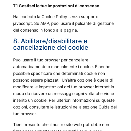
p
c
l
c
o
7.1 Gestisci le tue impostazioni di consenso
i
l
e
e
l
g
c
i
g
Hai caricato la Cookie Policy senza supporto
g
o
l
e
a
o
javascript. Su AMP, puoi usare il pulsante di gestione
a
u
e
v
n
o
del consenso in fondo alla pagina.
n
d
-
a
z
g
t
f
m
8. Abilitare/disabilitare e
r
l
-
l
a
cancellazione dei cookie
i
e
t
a
p
e
-
h
r
s
Puoi usare il tuo browser per cancellare
r
e
e
automaticamente o manualmente i cookie. È anche
e
m
possibile specificare che determinati cookie non
c
e
possono essere piazzati. Un’altra opzione è quella di
a
s
modificare le impostazioni del tuo browser internet in
p
)
modo da ricevere un messaggio ogni volta che viene
t
inserito un cookie. Per ulteriori informazioni su queste
c
opzioni, consultare le istruzioni nella sezione Guida del
h
tuo browser.
a
Tieni presente che il nostro sito web potrebbe non