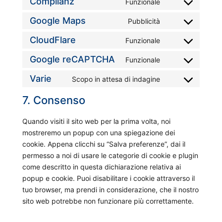
Complianz
Funzionale
C
n
e
t
o
Google Maps
Pubblicità
s
n
t
C
n
e
t
o
o
CloudFlare
Funzionale
s
n
t
s
C
n
e
t
o
e
o
Google reCAPTCHA
Funzionale
s
n
C
t
s
r
n
e
t
o
Varie
o
Scopo in attesa di indagine
e
v
s
n
C
t
n
s
r
i
e
t
o
7. Consenso
o
s
e
v
c
n
t
n
s
e
r
i
e
t
o
s
e
Quando visiti il sito web per la prima volta, noi
n
v
c
w
t
s
e
r
mostreremo un popup con una spiegazione dei
t
i
e
o
o
e
n
v
cookie. Appena clicchi su “Salva preferenze”, dai il
t
c
d
r
s
r
t
i
permesso a noi di usare le categorie di cookie e plugin
o
e
i
d
e
v
t
c
come descritto in questa dichiarazione relativa ai
s
w
v
p
r
i
o
e
popup e cookie. Puoi disabilitare i cookie attraverso il
e
p
i
r
v
c
s
c
tuo browser, ma prendi in considerazione, che il nostro
r
m
-
e
i
e
e
o
sito web potrebbe non funzionare più correttamente.
v
l
(
s
c
g
r
m
i
e
s
e
o
v